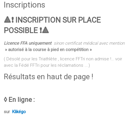
Inscriptions
🔺❗️ INSCRIPTION SUR PLACE
POSSIBLE ❗️🔺
Licence FFA uniquement
sinon certificat médical avec mention
» autorisé à la course à pied en compétition »
( Désolé pour les Triathlète , licence FFTri non admise !… voir
avec la Fédé FFTri pour les réclamations ….)
Résultats en haut de page !
◊
E
n ligne :
sur
Klikégo