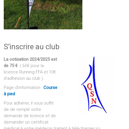
S’inscrire au club
La cotisation 2024/2025 est
de 75 €
( 65€ pour la
licence Running FFA et 10€
d’adhésion au club ).
Page d’information :
Course
à pied
Pour adhérer, il vous suffit
de de remplir votre
demande de licence et de
demander un certificat
médical à votre médecin traitant à télécharger ici :