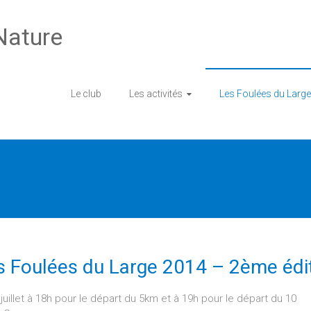
Nature
Le club
Les activités
Les Foulées du Large
s Foulées du Large 2014 – 2ème édi
juillet à 18h pour le départ du 5km et à 19h pour le départ du 10