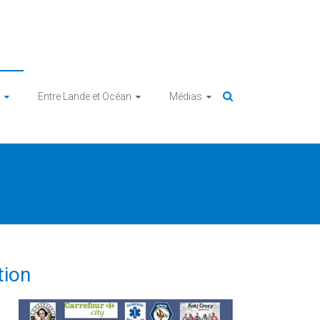
Entre Lande et Océan
Médias
tion