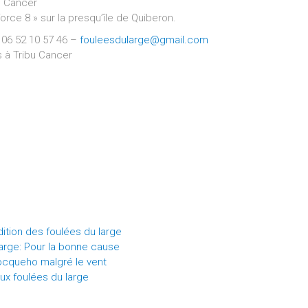
u Cancer
force 8 » sur la presqu’île de Quiberon.
 06 52 10 57 46 –
fouleesdularge@gmail.com
s à Tribu Cancer
tion des foulées du large
arge: Pour la bonne cause
ocqueho malgré le vent
ux foulées du large