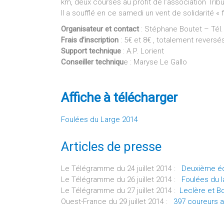
km, deux courses au profit de l’association Trib
Il a soufflé en ce samedi un vent de solidarité « 
Organisateur et contact
: Stéphane Boutet – Tél.
Frais d’inscription
: 5€ et 8€ , totalement reversé
Support technique
: A.P. Lorient
Conseiller techniqu
e : Maryse Le Gallo
Affiche à télécharger
Foulées du Large 2014
Articles de presse
Le Télégramme du 24 juillet 2014 :
Deuxième édi
Le Télégramme du 26 juillet 2014 :
Foulées du l
Le Télégramme du 27 juillet 2014 :
Leclère et B
Ouest-France du 29 juillet 2014 :
397 coureurs a