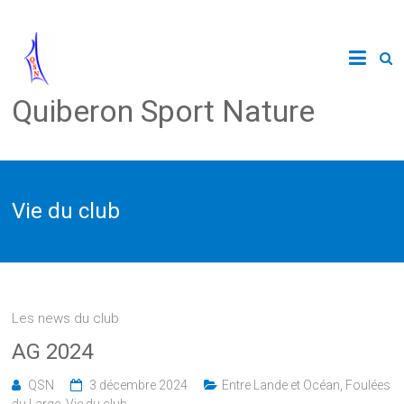
Quiberon Sport Nature
Vie du club
Les news du club
AG 2024
QSN
3 décembre 2024
Entre Lande et Océan
,
Foulées